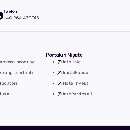
Telefon
+40 264 430013
Portaluri Nișate
movare produse
InfoHale
eting arhitecți
InstalFocus
ducători
HotelInvest
duse
InfoPardoseli