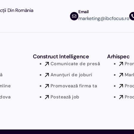
ucții Din România
Email
marketing@ibcfocus.ro
Construct Intelligence
Arhispec
Comunicate de presă
Pro
tă
Anunțuri de joburi
Mark
nline
Promovează firma ta
Pro
dova
Postează job
Pro