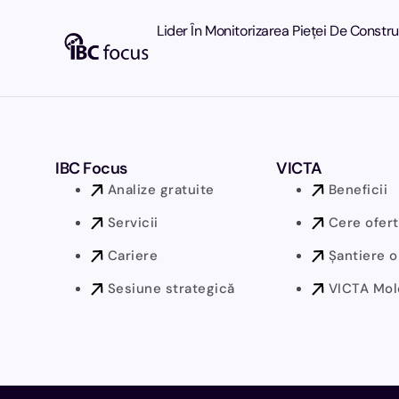
Lider În Monitorizarea Pieței De Constr
IBC Focus
VICTA
Analize gratuite
Beneficii
Servicii
Cere ofer
Cariere
Șantiere o
Sesiune strategică
VICTA Mol